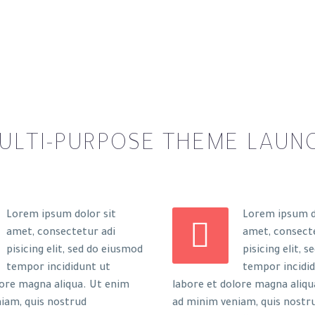
ULTI-PURPOSE THEME LAUN
Lorem ipsum dolor sit
Lorem ipsum d


amet, consectetur adi
amet, consect
pisicing elit, sed do eiusmod
pisicing elit, 
tempor incididunt ut
tempor incidi
lore magna aliqua. Ut enim
labore et dolore magna aliqu
iam, quis nostrud
ad minim veniam, quis nostr