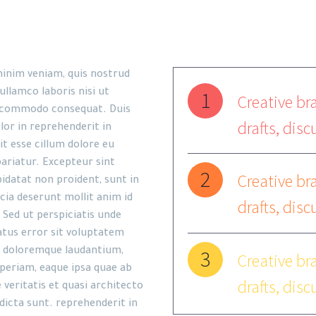
inim veniam, quis nostrud
1
ullamco laboris nisi ut
Creative bra
a commodo consequat. Duis
drafts, disc
lor in reprehenderit in
it esse cillum dolore eu
pariatur. Excepteur sint
2
Creative bra
idatat non proident, sunt in
icia deserunt mollit anim id
drafts, disc
 Sed ut perspiciatis unde
atus error sit voluptatem
3
 doloremque laudantium,
Creative bra
eriam, eaque ipsa quae ab
drafts, disc
e veritatis et quasi architecto
dicta sunt. reprehenderit in