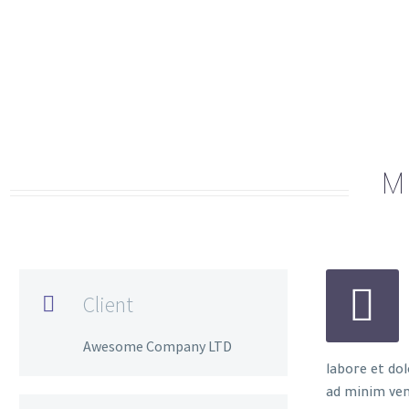
M


Client

Awesome Company LTD
labore et do
ad minim ven