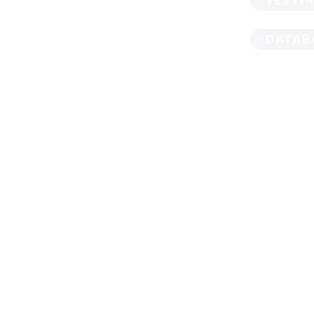
TESTI
DATAB
MA