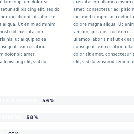
 ullamco ipsum dolor sit
exercitation ullamco ipsum d
etur adi pisicing elit, sed do
amet, consectetur adi pisicing
or inci didunt ut labore et
eiusmod tempor inci didunt 
 aliqua. Ut enim ad minim
dolore magna aliqua. Ut eni
 nostrud exercitation
veniam, quis nostrud exercit
is nisi ut aliquip ex ea
ullamco laboris nisi ut ex 
sequat. exercitation
consequat. exercitation ull
m dolor sit amet,
dolor sit amet, consectetur a
di pisicing elit, sed do
elit, sed do eiusmod temdolo
.
ITY & DESIGN
46%
AMMING
58%