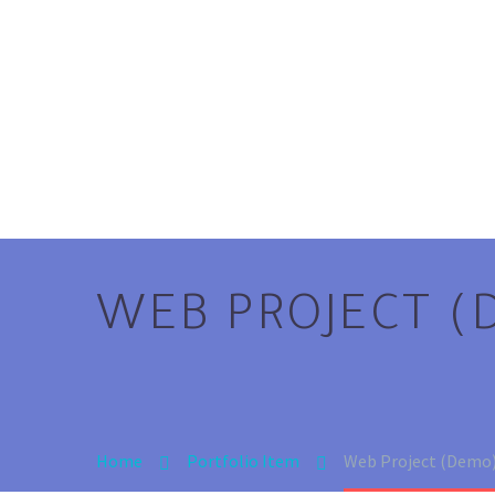
WEB PROJECT (
Home
Portfolio Item
Web Project (Demo