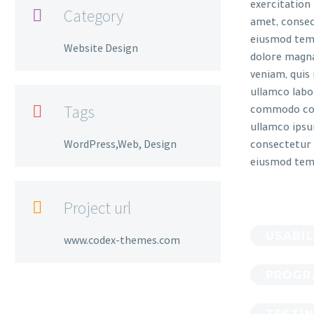
exercitation
Category

amet, consect
eiusmod temp
Website Design
dolore magna
veniam, quis
ullamco labor
Tags

commodo con
ullamco ipsu
WordPress,Web, Design
consectetur a
eiusmod tem
Project url

USABIL
www.codex-themes.com
PROGR