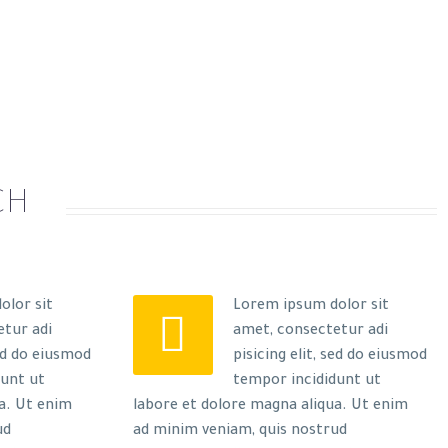
CH
olor sit
Lorem ipsum dolor sit


etur adi
amet, consectetur adi
sed do eiusmod
pisicing elit, sed do eiusmod
dunt ut
tempor incididunt ut
a. Ut enim
labore et dolore magna aliqua. Ut enim
ud
ad minim veniam, quis nostrud