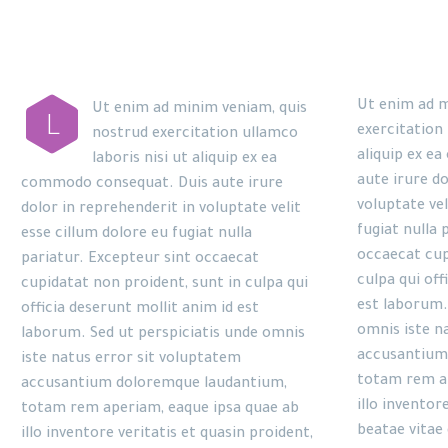
Ut enim ad m
Ut enim ad minim veniam, quis
L
exercitation 
nostrud exercitation ullamco
aliquip ex e
laboris nisi ut aliquip ex ea
aute irure do
commodo consequat. Duis aute irure
voluptate vel
dolor in reprehenderit in voluptate velit
fugiat nulla 
esse cillum dolore eu fugiat nulla
occaecat cup
pariatur. Excepteur sint occaecat
culpa qui off
cupidatat non proident, sunt in culpa qui
est laborum.
officia deserunt mollit anim id est
omnis iste n
laborum. Sed ut perspiciatis unde omnis
accusantium
iste natus error sit voluptatem
totam rem ap
accusantium doloremque laudantium,
illo inventor
totam rem aperiam, eaque ipsa quae ab
beatae vitae 
illo inventore veritatis et quasin proident,