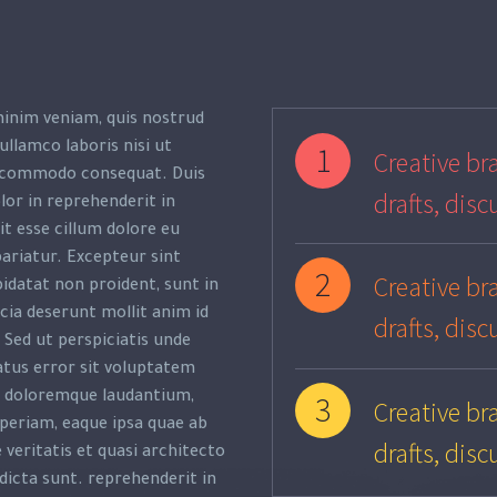
inim veniam, quis nostrud
1
ullamco laboris nisi ut
Creative bra
a commodo consequat. Duis
drafts, disc
lor in reprehenderit in
it esse cillum dolore eu
pariatur. Excepteur sint
2
Creative bra
idatat non proident, sunt in
icia deserunt mollit anim id
drafts, disc
 Sed ut perspiciatis unde
atus error sit voluptatem
3
 doloremque laudantium,
Creative bra
eriam, eaque ipsa quae ab
drafts, disc
e veritatis et quasi architecto
dicta sunt. reprehenderit in