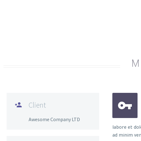
M


Client

Awesome Company LTD
labore et do
ad minim ven