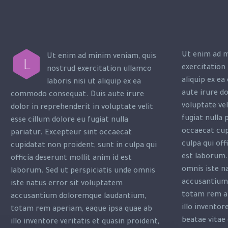
Ut enim ad m
Ut enim ad minim veniam, quis
L
exercitation 
nostrud exercitation ullamco
aliquip ex e
laboris nisi ut aliquip ex ea
aute irure do
commodo consequat. Duis aute irure
voluptate vel
dolor in reprehenderit in voluptate velit
fugiat nulla 
esse cillum dolore eu fugiat nulla
occaecat cup
pariatur. Excepteur sint occaecat
culpa qui off
cupidatat non proident, sunt in culpa qui
est laborum.
officia deserunt mollit anim id est
omnis iste n
laborum. Sed ut perspiciatis unde omnis
accusantium
iste natus error sit voluptatem
totam rem ap
accusantium doloremque laudantium,
illo inventor
totam rem aperiam, eaque ipsa quae ab
beatae vitae 
illo inventore veritatis et quasin proident,