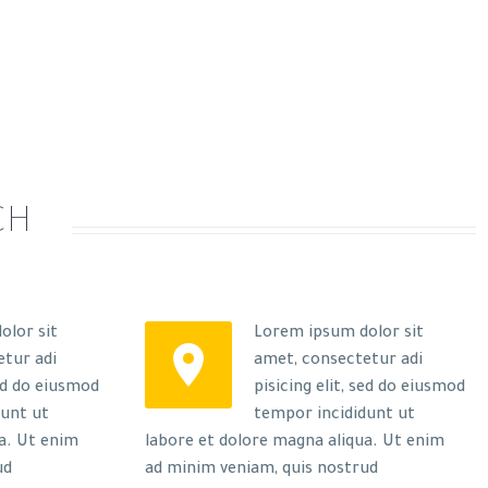
CH
olor sit
Lorem ipsum dolor sit


etur adi
amet, consectetur adi
sed do eiusmod
pisicing elit, sed do eiusmod
dunt ut
tempor incididunt ut
a. Ut enim
labore et dolore magna aliqua. Ut enim
ud
ad minim veniam, quis nostrud