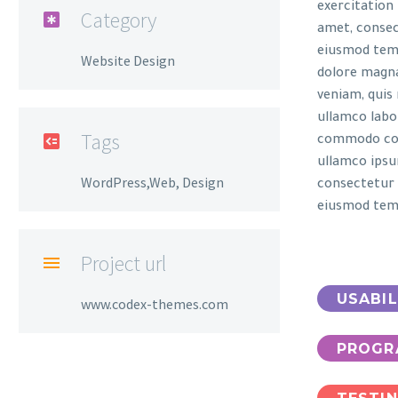
exercitation
Category

amet, consect
eiusmod temp
Website Design
dolore magna
veniam, quis
ullamco labor
Tags

commodo con
ullamco ipsu
WordPress,Web, Design
consectetur a
eiusmod tem
Project url

USABIL
www.codex-themes.com
PROGR