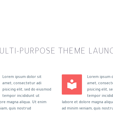
ULTI-PURPOSE THEME LAUN
Lorem ipsum dolor sit
Lorem ipsum d


amet, consectetur adi
amet, consect
pisicing elit, sed do eiusmod
pisicing elit, 
tempor incididunt ut
tempor incidi
lore magna aliqua. Ut enim
labore et dolore magna aliqu
iam, quis nostrud
ad minim veniam, quis nostr