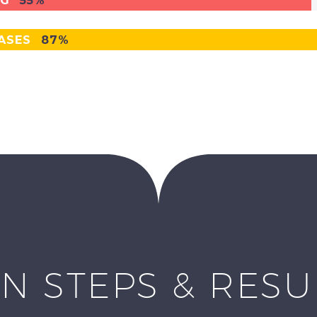
NG
55%
ASES
87%
N STEPS & RES