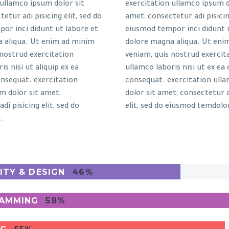
 ullamco ipsum dolor sit
exercitation ullamco ipsum d
etur adi pisicing elit, sed do
amet, consectetur adi pisicing
or inci didunt ut labore et
eiusmod tempor inci didunt 
 aliqua. Ut enim ad minim
dolore magna aliqua. Ut eni
 nostrud exercitation
veniam, quis nostrud exercit
is nisi ut aliquip ex ea
ullamco laboris nisi ut ex 
sequat. exercitation
consequat. exercitation ull
m dolor sit amet,
dolor sit amet, consectetur a
di pisicing elit, sed do
elit, sed do eiusmod temdolo
.
ITY & DESIGN
46%
AMMING
58%