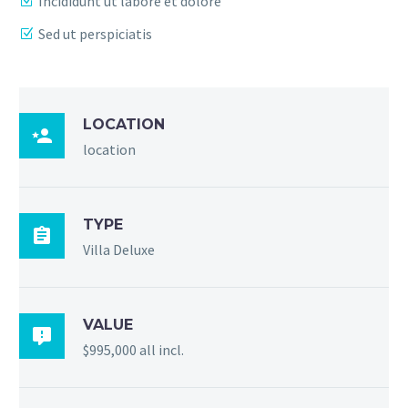
Incididunt ut labore et dolore
Sed ut perspiciatis
LOCATION

location
TYPE

Villa Deluxe
VALUE

$995,000 all incl.