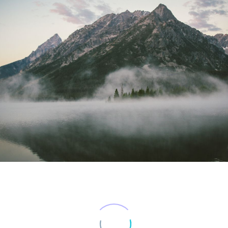
Marketing Manager
Lorem ipsum dolor sit amet,
consectetur adipisicing elit, sed do
eiusmod tempor incididunt ut
labore et dolore magna aliqua. Ut
enim ad minim veniam, quis nostrud
exercitation ullamco