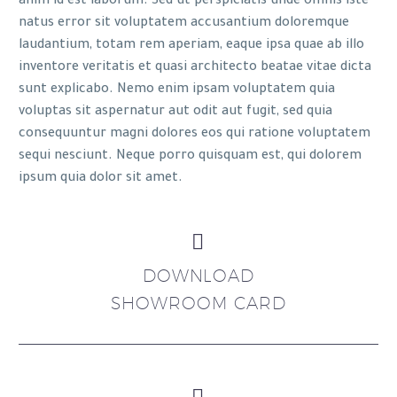
anim id est laborum. Sed ut perspiciatis unde omnis iste
natus error sit voluptatem accusantium doloremque
laudantium, totam rem aperiam, eaque ipsa quae ab illo
inventore veritatis et quasi architecto beatae vitae dicta
sunt explicabo. Nemo enim ipsam voluptatem quia
voluptas sit aspernatur aut odit aut fugit, sed quia
consequuntur magni dolores eos qui ratione voluptatem
sequi nesciunt. Neque porro quisquam est, qui dolorem
ipsum quia dolor sit amet.


DOWNLOAD
SHOWROOM CARD

