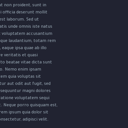
t non proident, sunt in
i officia deserunt mollit
est laborum. Sed ut
atis unde omnis iste natus
it voluptatem accusantium
que laudantium, totam rem
 eaque ipsa quae ab illo
e veritatis et quasi
to beatae vitae dicta sunt
bo. Nemo enim ipsam
em quia voluptas sit
ur aut odit aut fugit, sed
nsequuntur magni dolores
ratione voluptatem sequi
t. Neque porro quisquam est,
rem ipsum quia dolor sit
nsectetur, adipisci velit.