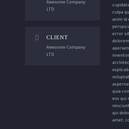
Awesome Company
cupidata
LTD
culpa qu
anim id 
perspici
error s


CLIENT
dolorem
Awesome Company
aperiam,
LTD
inventor
architec
explica
voluptat
aspernat
quia co
eos qui 
nesciun
qui dolo
amet, co