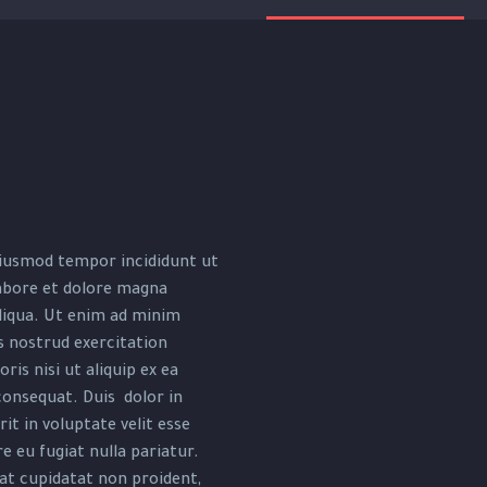
iusmod tempor incididunt ut
abore et dolore magna
liqua. Ut enim ad minim
s nostrud exercitation
ris nisi ut aliquip ex ea
nsequat. Duis dolor in
it in voluptate velit esse
e eu fugiat nulla pariatur.
at cupidatat non proident,