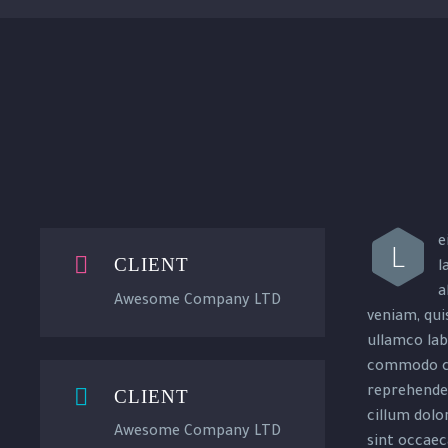
e
L


CLIENT
l
a
Awesome Company LTD
veniam, qui
ullamco labo
commodo co


reprehender
CLIENT
cillum dolor
Awesome Company LTD
sint occaec