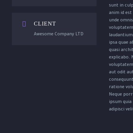
sunt in culp
anim id est
unde omnis 


CLIENT
voluptatem
Awesome Company LTD
laudantium
ipsa quae ab
quasi archi
explicabo.
voluptatem 
aut odit aut
consequunt
ratione vol
Neque porr
ipsum quia 
adipisci veli