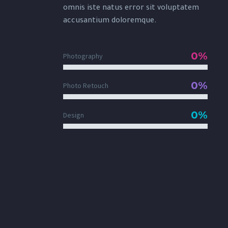
omnis iste natus error sit voluptatem
accusantium doloremque.
0%
Photography
0%
Photo Retouch
0%
Design