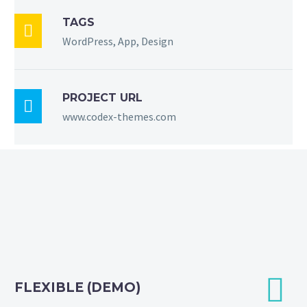
TAGS

WordPress, App, Design
PROJECT URL

www.codex-themes.com


FLEXIBLE (DEMO)