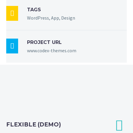
TAGS

WordPress, App, Design
PROJECT URL

www.codex-themes.com


FLEXIBLE (DEMO)