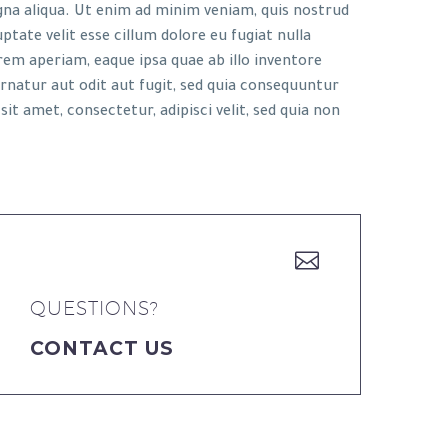
gna aliqua. Ut enim ad minim veniam, quis nostrud
tate velit esse cillum dolore eu fugiat nulla
em aperiam, eaque ipsa quae ab illo inventore
rnatur aut odit aut fugit, sed quia consequuntur
t amet, consectetur, adipisci velit, sed quia non


QUESTIONS?
CONTACT US