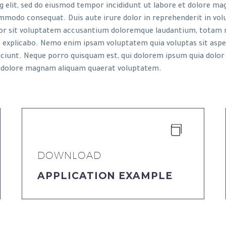
g elit, sed do eiusmod tempor incididunt ut labore et dolore ma
ommodo consequat. Duis aute irure dolor in reprehenderit in volup
rror sit voluptatem accusantium doloremque laudantium, totam r
unt explicabo. Nemo enim ipsam voluptatem quia voluptas sit aspe
iunt. Neque porro quisquam est, qui dolorem ipsum quia dolor si
 dolore magnam aliquam quaerat voluptatem.


DOWNLOAD
APPLICATION EXAMPLE