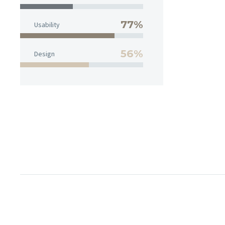
77%
Usability
56%
Design