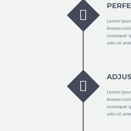
PERFE


Lorem Ipsum.
Aenean solli
consequat ip
odio sit ame
ADJUS


Lorem Ipsum.
Aenean solli
consequat ip
odio sit ame