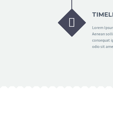
TIMEL


Lorem Ipsum.
Aenean solli
consequat ip
odio sit ame