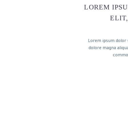
LOREM IPSU
ELIT
Lorem ipsum dolor s
dolore
magna aliqua
commod