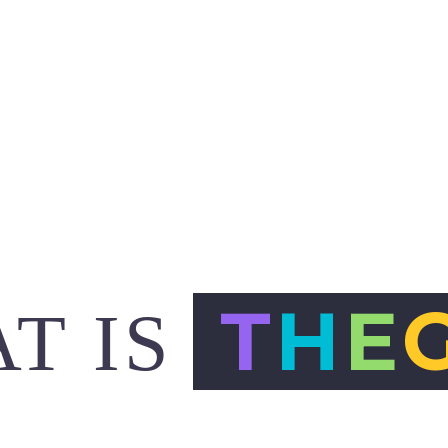
T
H
E
T IS