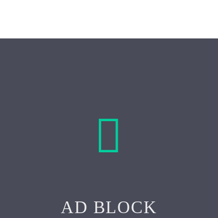


AD BLOCK